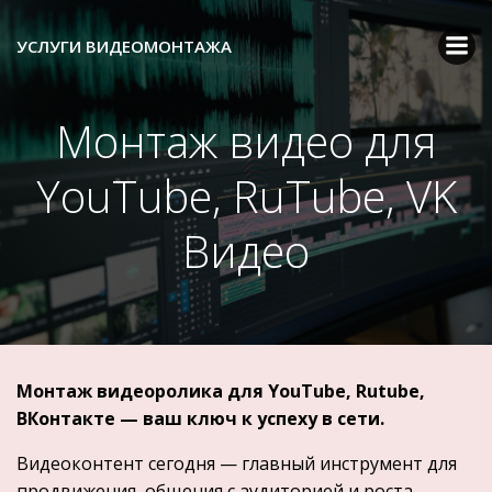
Перейти
к
УСЛУГИ ВИДЕОМОНТАЖА
содержимому
Монтаж видео для
YouTube, RuTube, VK
Видео
Монтаж видеоролика для YouTube, Rutube,
ВКонтакте — ваш ключ к успеху в сети.
Видеоконтент
сегодня
— главный инструмент для
продвижения, общения с аудиторией и роста